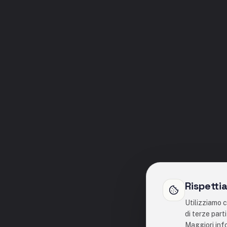
Rispetti
Utilizziamo c
di terze part
Maggiori inf