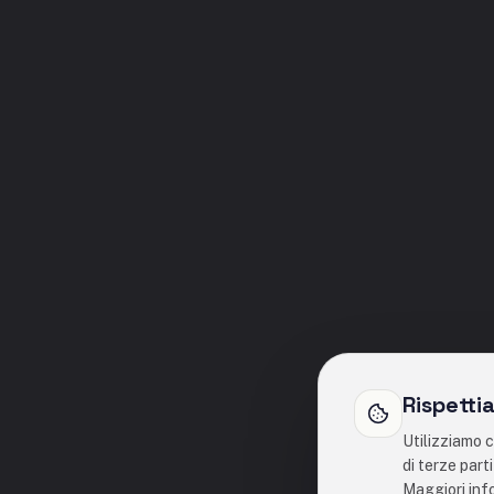
Rispetti
Utilizziamo c
di terze part
Maggiori inf