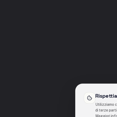
Rispetti
Utilizziamo c
di terze part
Maggiori inf