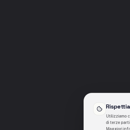
Rispetti
Utilizziamo c
di terze part
Maggiori inf