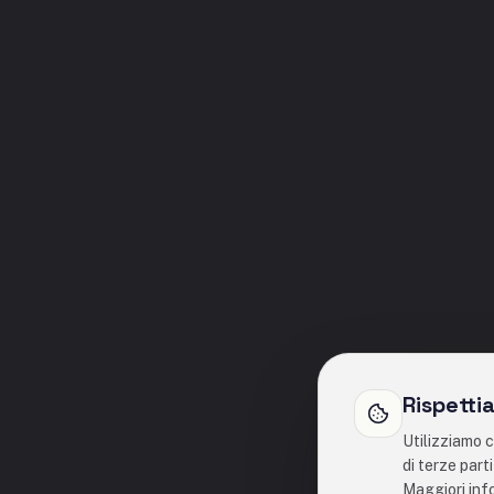
Rispetti
Utilizziamo c
di terze part
Maggiori inf