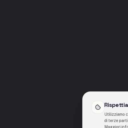
Rispetti
Utilizziamo c
di terze part
Maggiori inf