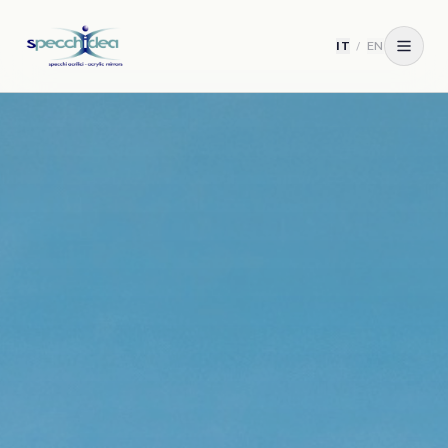
IT
/
EN