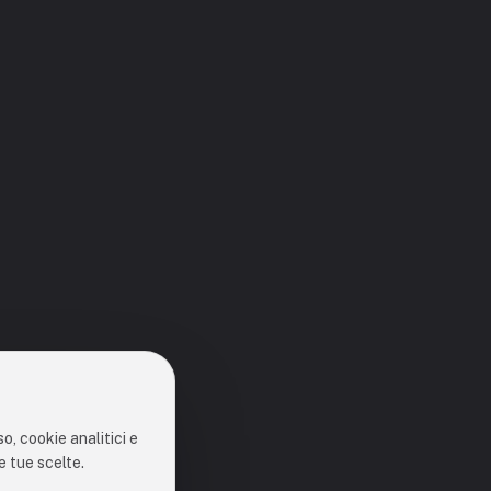
o, cookie analitici e
e tue scelte.